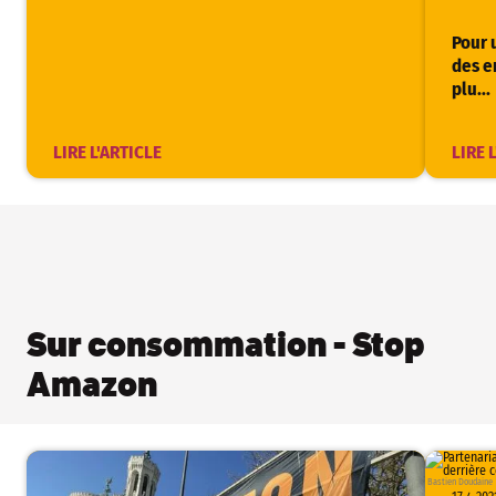
Pour 
des e
plu...
LIRE L'ARTICLE
LIRE 
Sur consommation - Stop
Amazon
Bastien Doudaine