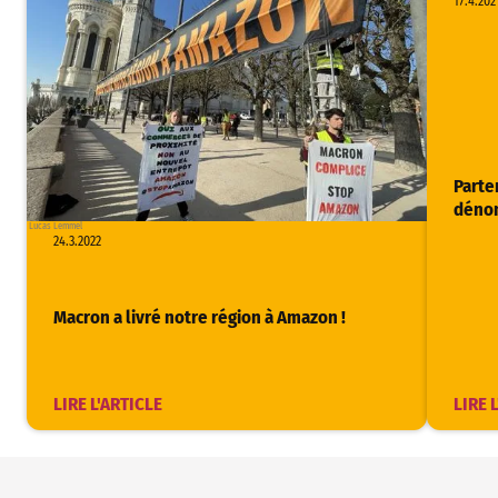
17.4.202
Parte
dénon
Lucas Lemmel
24.3.2022
Macron a livré notre région à Amazon !
LIRE L'ARTICLE
LIRE 