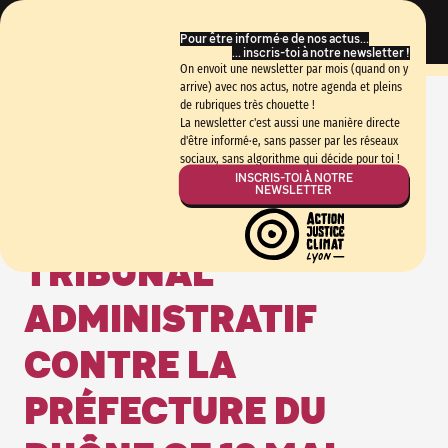
Pour être informé·e de nos actus...
... inscris-toi à notre newsletter !
On envoit une newsletter par mois (quand on y
arrive) avec nos actus, notre agenda et pleins
de rubriques très chouette !
La newsletter c'est aussi une manière directe
X
d'être informé·e, sans passer par les réseaux
sociaux, sans algorithme qui décide pour toi !
Retour aux articles
8.5.2026
INSCRIS-TOI À NOTRE
NEWSLETTER
AUDIENCE AU
TRIBUNAL
ADMINISTRATIF
CONTRE LA
PRÉFECTURE DU