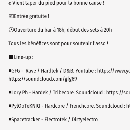
✊ Vient taper du pied pour la bonne cause !
💶Entrée gratuite !
🕑Ouverture du bar à 18h, début des sets à 20h
Tous les bénéfices sont pour soutenir l'asso !
⬛️Line-up :
◾️GFG - Rave / Hardtek / D&B. Youtube : https://ww
https://soundcloud.com/gfg69
◾️Lory Ph - Hardek / Tribecore. Soundcloud : https://
◾️PylOoTeKNIQ - Hardcore / Frenchcore. Soundcloud : 
◾️Spacetracker - Electrotek / Dirtyelectro