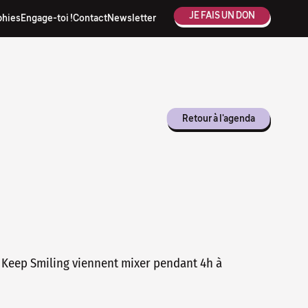
JE FAIS UN DON
phies
Engage-toi !
Contact
Newsletter
Retour à l'agenda
 Keep Smiling viennent mixer pendant 4h à