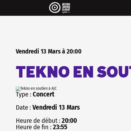
Pour être informé·e de 
..
On envoit une newsletter par mois 
agenda et pleins de rubriques très 
La newsletter c'est aussi une maniè
les réseaux sociaux, sans algorithm
INSCRIS-TOI
Vendredi
13
Mars
à
20:00
TEKNO EN SOU
Type :
Concert
Date :
Vendredi
13
Mars
Heure de début :
20:00
Heure de fin :
23:55