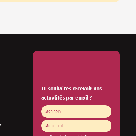
Tu souhaites recevoir nos
actualités par email ?
✨