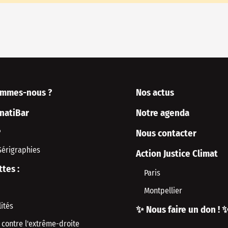
ommes-nous ?
Nos actus
rnatiBar
Notre agenda
P
Nous contacter
Sérigraphies
Action Justice Climat
ttes :
Paris
Montpellier
ités
✨ Nous faire un don ! 
 contre l'extrême-droite