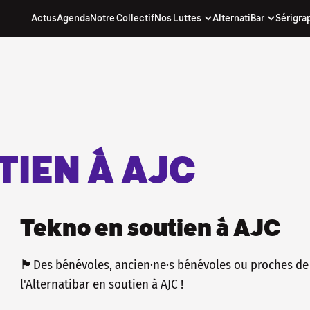
Actus
Agenda
Notre Collectif
Nos Luttes
AlternatiBar
Sérigra
nos actus...
. inscris-toi à notre newsletter !
(quand on y arrive) avec nos actus, notre
chouette !
re directe d'être informé·e, sans passer par
e qui décide pour toi !
 À NOTRE NEWSLETTER
TIEN À AJC
Tekno en soutien à AJC
🏴Des bénévoles, ancien·ne·s bénévoles ou proches de
l'Alternatibar en soutien à AJC !