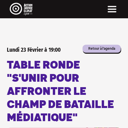
Pour être informé·e de nos actus...
... inscris-toi à notre newsletter !
On envoit une newsletter par mois (quand on y
arrive) avec nos actus, notre agenda et pleins
de rubriques très chouette !
La newsletter c'est aussi une manière directe
d'être informé·e, sans passer par les réseaux
sociaux, sans algorithme qui décide pour toi !
Lundi
23
Février
à
19:00
Retour à l'agenda
INSCRIS-TOI À NOTRE
NEWSLETTER
TABLE RONDE
"S'UNIR POUR
AFFRONTER LE
CHAMP DE BATAILLE
MÉDIATIQUE"