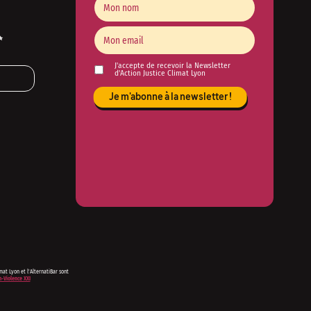
✨
J'accepte de recevoir la Newsletter
d'Action Justice Climat Lyon
imat Lyon et l'AlternatiBar sont
-Violence XXI