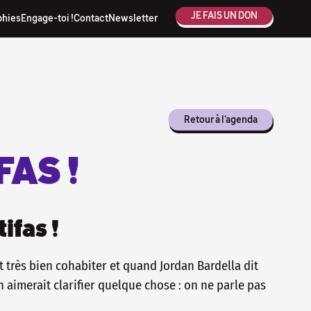
JE FAIS UN DON
phies
Engage-toi !
Contact
Newsletter
Retour à l'agenda
AS !
ifas !
t très bien cohabiter et quand Jordan Bardella dit
 on aimerait clarifier quelque chose : on ne parle pas