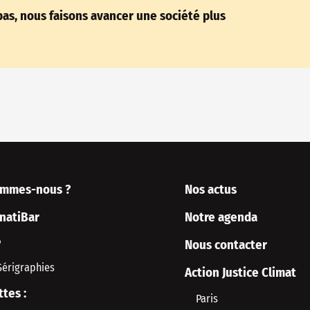
as, nous faisons avancer une société plus
ommes-nous ?
Nos actus
rnatiBar
Notre agenda
P
Nous contacter
Sérigraphies
Action Justice Climat
ttes :
Paris