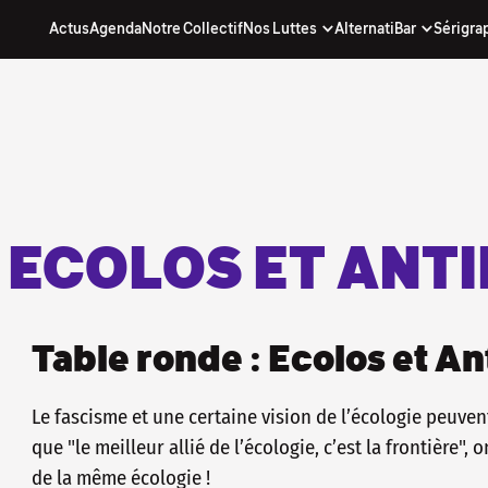
Actus
Agenda
Notre Collectif
Nos Luttes
AlternatiBar
Sérigra
nos actus...
. inscris-toi à notre newsletter !
(quand on y arrive) avec nos actus, notre
chouette !
re directe d'être informé·e, sans passer par
e qui décide pour toi !
 À NOTRE NEWSLETTER
 ECOLOS ET ANTIF
Table ronde : Ecolos et Ant
Le fascisme et une certaine vision de l’écologie peuven
que "le meilleur allié de l’écologie, c’est la frontière",
de la même écologie !