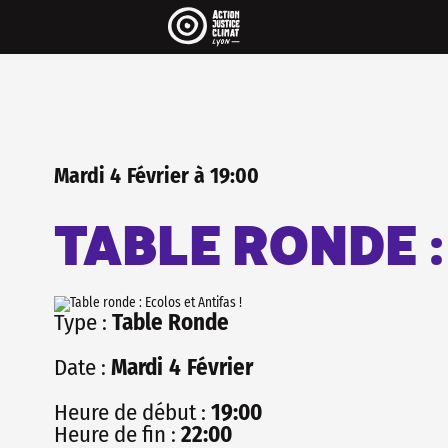
Pour être informé·e de 
..
On envoit une newsletter par mois 
agenda et pleins de rubriques très 
La newsletter c'est aussi une maniè
les réseaux sociaux, sans algorithm
INSCRIS-TOI
Mardi
4
Février
à
19:00
TABLE RONDE :
Type :
Table Ronde
Date :
Mardi
4
Février
Heure de début :
19:00
Heure de fin :
22:00