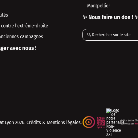
Montpellier
ités
✨ Nous faire un don ! 
 contre l'extrême-droite
anciennes campagnes
ger avec nous !
Action Justice Cl
mat Lyon
2026. Crédits & Mentions légales.
soutenus par
Non