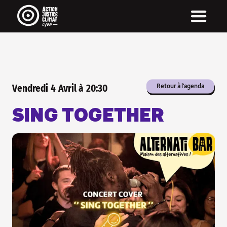
Pour être informé·e de nos actus...
... inscris-toi à notre newsletter !
On envoit une newsletter par mois (quand on y
arrive) avec nos actus, notre agenda et pleins
de rubriques très chouette !
La newsletter c'est aussi une manière directe
d'être informé·e, sans passer par les réseaux
sociaux, sans algorithme qui décide pour toi !
Vendredi
4
Avril
à
20:30
Retour à l'agenda
INSCRIS-TOI À NOTRE
NEWSLETTER
SING TOGETHER