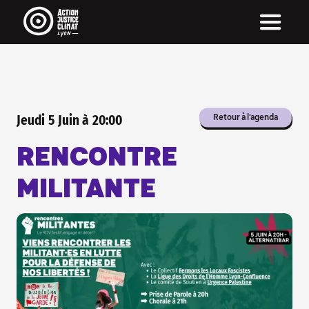
Pour être informé·e de nos actus...
... inscris-toi à notre newsletter !
On envoit une newsletter par mois (quand on y
arrive) avec nos actus, notre agenda et pleins
de rubriques très chouette !
La newsletter c'est aussi une manière directe
d'être informé·e, sans passer par les réseaux
sociaux, sans algorithme qui décide pour toi !
Jeudi
5
Juin
à
20:00
Retour à l'agenda
INSCRIS-TOI À NOTRE
NEWSLETTER
RENCONTRE
MILITANTE