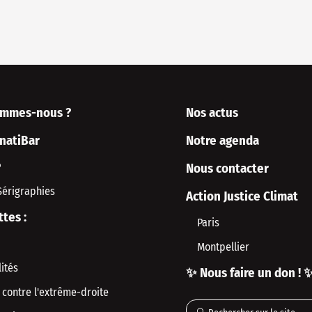
ommes-nous ?
Nos actus
rnatiBar
Notre agenda
P
Nous contacter
Sérigraphies
Action Justice Climat
ttes :
Paris
Montpellier
ités
✨ Nous faire un don ! 
 contre l'extrême-droite