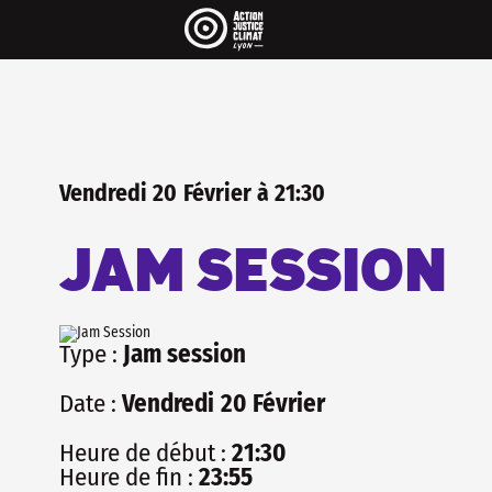
Pour être informé·e de 
..
On envoit une newsletter par mois 
agenda et pleins de rubriques très 
La newsletter c'est aussi une maniè
les réseaux sociaux, sans algorithm
INSCRIS-TOI
Vendredi
20
Février
à
21:30
JAM SESSION
Type :
Jam session
Date :
Vendredi
20
Février
Heure de début :
21:30
Heure de fin :
23:55