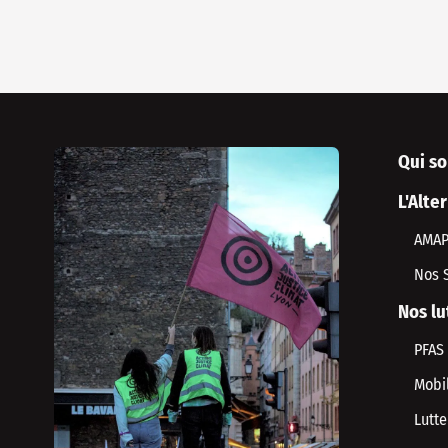
Qui s
L'Alte
AMA
Nos 
Nos lu
PFAS
Mobil
Lutte