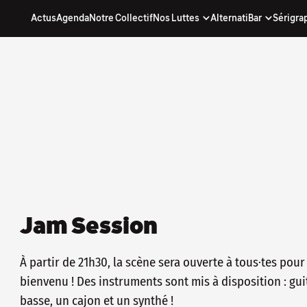
Actus
Agenda
Notre Collectif
Nos Luttes
AlternatiBar
Sérigra
nos actus...
. inscris-toi à notre newsletter !
(quand on y arrive) avec nos actus, notre
chouette !
re directe d'être informé·e, sans passer par
e qui décide pour toi !
 À NOTRE NEWSLETTER
Jam Session
À partir de 21h30, la scène sera ouverte à tous·tes pour
bienvenu ! Des instruments sont mis à disposition : gui
basse, un cajon et un synthé !