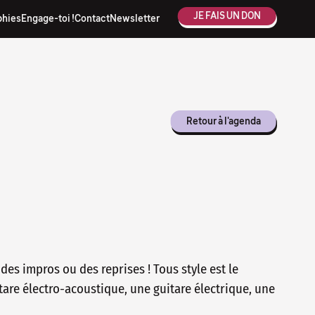
JE FAIS UN DON
phies
Engage-toi !
Contact
Newsletter
Retour à l'agenda
 des impros ou des reprises ! Tous style est le
tare électro-acoustique, une guitare électrique, une