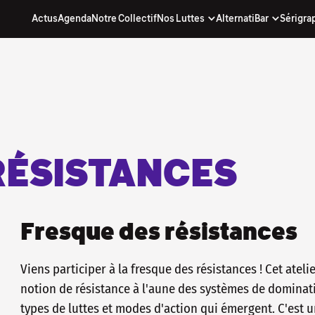
Actus
Agenda
Notre Collectif
Nos Luttes
AlternatiBar
Sérigra
nos actus...
. inscris-toi à notre newsletter !
(quand on y arrive) avec nos actus, notre
chouette !
re directe d'être informé·e, sans passer par
e qui décide pour toi !
 À NOTRE NEWSLETTER
RÉSISTANCES
Fresque des résistances
Viens participer à la fresque des résistances ! Cet atel
notion de résistance à l'aune des systèmes de dominati
types de luttes et modes d'action qui émergent. C'est u