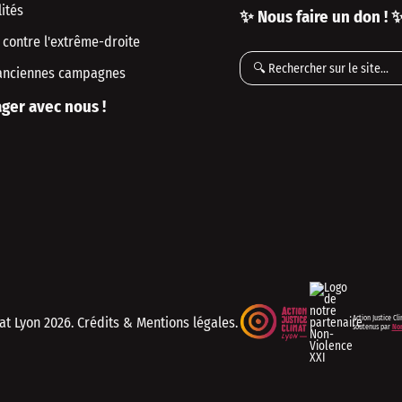
ités
✨ Nous faire un don ! 
 contre l'extrême-droite
anciennes campagnes
ger avec nous !
Action Justice Cl
mat Lyon
2026. Crédits & Mentions légales.
soutenus par
Non