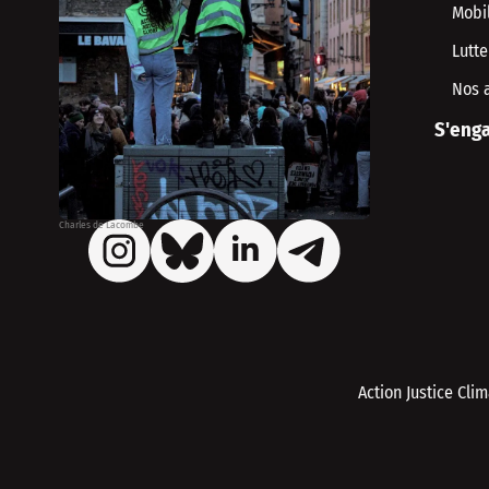
Mobil
Lutte
Nos 
S'enga
Charles de Lacombe
Action Justice Cli