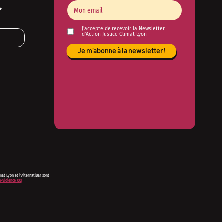
✨
J'accepte de recevoir la Newsletter
d'Action Justice Climat Lyon
imat Lyon et l'AlternatiBar sont
-Violence XXI