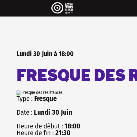
Pour être informé·e de 
..
On envoit une newsletter par mois 
agenda et pleins de rubriques très 
La newsletter c'est aussi une maniè
les réseaux sociaux, sans algorithm
INSCRIS-TOI
Lundi
30
Juin
à
18:00
FRESQUE DES 
Type :
Fresque
Date :
Lundi
30
Juin
Heure de début :
18:00
Heure de fin :
21:30