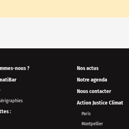
ommes-nous ?
Nos actus
rnatiBar
Notre agenda
P
Nous contacter
Sérigraphies
Action Justice Climat
ttes :
Paris
Montpellier