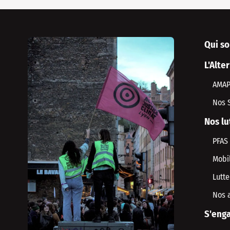
Qui s
L'Alte
AMA
Nos 
Nos lu
PFAS
Mobil
Lutte
Nos 
S'enga