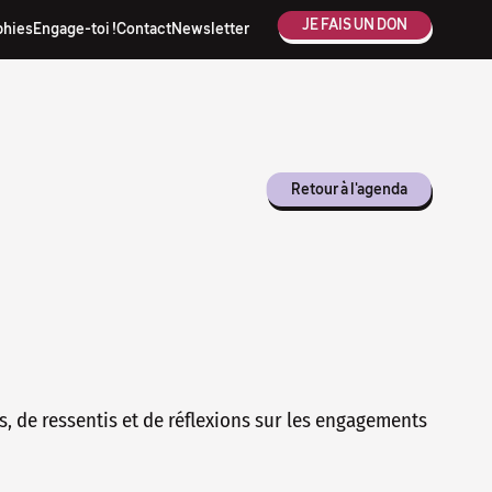
JE FAIS UN DON
phies
Engage-toi !
Contact
Newsletter
Retour à l'agenda
, de ressentis et de réflexions sur les engagements