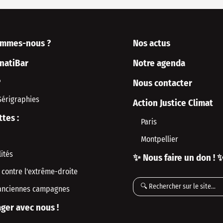
ommes-nous ?
Nos actus
rnatiBar
Notre agenda
P
Nous contacter
Sérigraphies
Action Justice Climat
ttes :
Paris
Montpellier
ités
✨ Nous faire un don ! 
 contre l'extrême-droite
anciennes campagnes
ger avec nous !