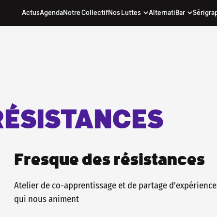
Actus
Agenda
Notre Collectif
Nos Luttes
AlternatiBar
Sérigra
nos actus...
. inscris-toi à notre newsletter !
(quand on y arrive) avec nos actus, notre
chouette !
re directe d'être informé·e, sans passer par
e qui décide pour toi !
 À NOTRE NEWSLETTER
RÉSISTANCES
Fresque des résistances
Atelier de co-apprentissage et de partage d'expériences
qui nous animent