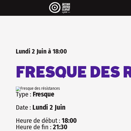
Pour être informé·e de 
..
On envoit une newsletter par mois 
agenda et pleins de rubriques très 
La newsletter c'est aussi une maniè
les réseaux sociaux, sans algorithm
INSCRIS-TOI
Lundi
2
Juin
à
18:00
FRESQUE DES 
Type :
Fresque
Date :
Lundi
2
Juin
Heure de début :
18:00
Heure de fin :
21:30