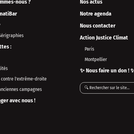
ommes-nous ?
Nos actus
rnatiBar
Notre agenda
P
Nous contacter
Sérigraphies
Action Justice Climat
ttes :
Paris
Montpellier
ités
✨ Nous faire un don ! 
 contre l'extrême-droite
anciennes campagnes
ger avec nous !