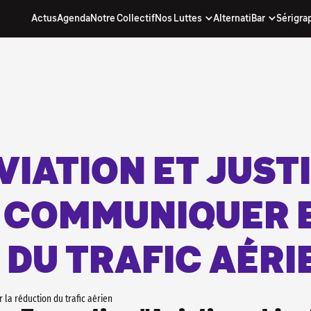
Actus
Agenda
Notre Collectif
Nos Luttes
AlternatiBar
Sérigra
nos actus...
. inscris-toi à notre newsletter !
(quand on y arrive) avec nos actus, notre
chouette !
re directe d'être informé·e, sans passer par
e qui décide pour toi !
 À NOTRE NEWSLETTER
VIATION ET JUST
- COMMUNIQUER 
 DU TRAFIC AÉRI