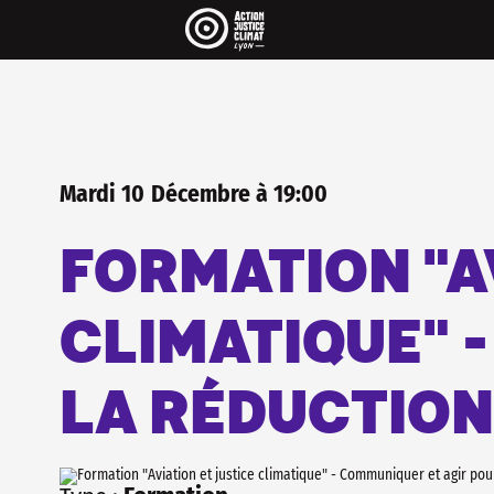
Pour être informé·e de 
..
On envoit une newsletter par mois 
agenda et pleins de rubriques très 
La newsletter c'est aussi une maniè
les réseaux sociaux, sans algorithm
INSCRIS-TOI
Mardi
10
Décembre
à
19:00
FORMATION "A
CLIMATIQUE" 
LA RÉDUCTION