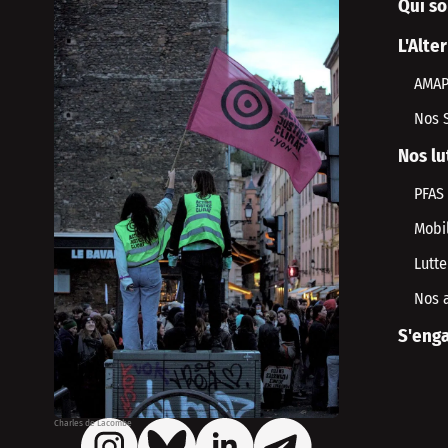
Qui s
L'Alte
AMA
Nos 
Nos lu
PFAS
Mobil
Lutte
Nos 
S'enga
Charles de Lacombe