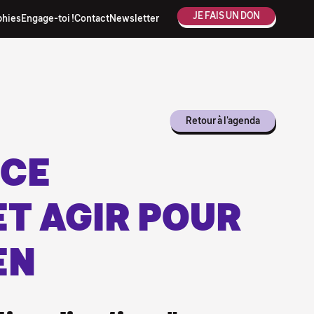
JE FAIS UN DON
phies
Engage-toi !
Contact
Newsletter
Retour à l'agenda
ICE
ET AGIR POUR
EN