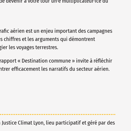
de devenir à votre tour un·e multiplicateur·ice du
rafic aérien est un enjeu important des campagnes
les chiffres et les arguments qui démontrent
égier les voyages terrestres.
rapport « Destination commune » invite à réfléchir
trer efficacement les narratifs du secteur aérien.
n Justice Climat Lyon, lieu participatif et géré par des