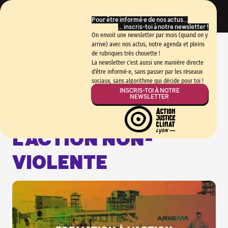
Pour être informé·e de nos actus...
... inscris-toi à notre newsletter !
On envoit une newsletter par mois (quand on y
arrive) avec nos actus, notre agenda et pleins
de rubriques très chouette !
La newsletter c'est aussi une manière directe
X
d'être informé·e, sans passer par les réseaux
sociaux, sans algorithme qui décide pour toi !
Mercredi
14
Mai
à
19:00
Retour à l'agenda
INSCRIS-TOI À NOTRE
NEWSLETTER
FORMATION À
L'ACTION NON-
VIOLENTE