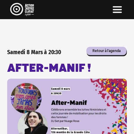
Pour être informé·e de nos actus...
... inscris-toi à notre newsletter !
On envoit une newsletter par mois (quand on y
arrive) avec nos actus, notre agenda et pleins
de rubriques très chouette !
La newsletter c'est aussi une manière directe
d'être informé·e, sans passer par les réseaux
sociaux, sans algorithme qui décide pour toi !
Samedi
8
Mars
à
20:30
Retour à l'agenda
INSCRIS-TOI À NOTRE
NEWSLETTER
AFTER-MANIF !